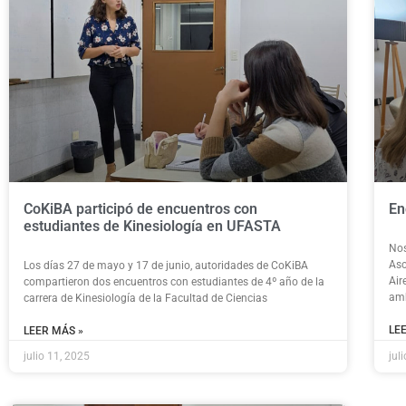
CoKiBA participó de encuentros con
En
estudiantes de Kinesiología en UFASTA
Nos
Aso
Los días 27 de mayo y 17 de junio, autoridades de CoKiBA
Air
compartieron dos encuentros con estudiantes de 4º año de la
amb
carrera de Kinesiología de la Facultad de Ciencias
LE
LEER MÁS »
julio 11, 2025
jul