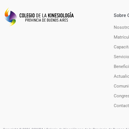
Sobre 
Nosotr
Matrícu
Capacit
Servici
Benefic
Actuali
Comuni
Congre
Contac