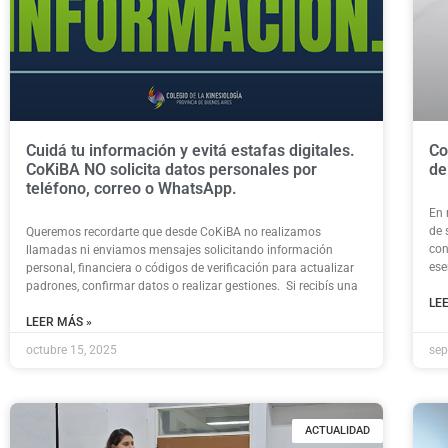
Cuidá tu información y evitá estafas digitales.
Co
CoKiBA NO solicita datos personales por
de
teléfono, correo o WhatsApp.
En 
de 
Queremos recordarte que desde CoKiBA no realizamos
con
llamadas ni enviamos mensajes solicitando información
ese
personal, financiera o códigos de verificación para actualizar
padrones, confirmar datos o realizar gestiones. Si recibís una
LE
LEER MÁS »
octubre 15, 2025
sep
ACTUALIDAD