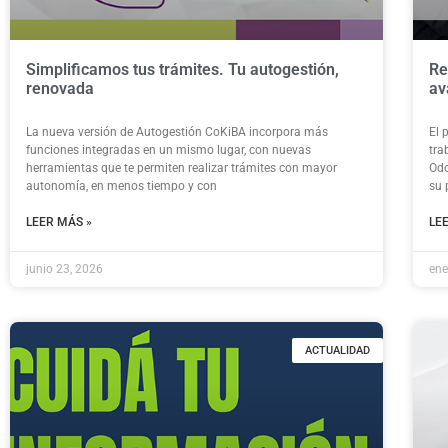
Simplificamos tus trámites. Tu autogestión,
Re
renovada
av
La nueva versión de Autogestión CoKiBA incorpora más
El 
funciones integradas en un mismo lugar, con nuevas
tra
herramientas que te permiten realizar trámites con mayor
Odo
autonomía, en menos tiempo y con
su 
LEER MÁS »
LE
junio 23, 2026
ene
ACTUALIDAD