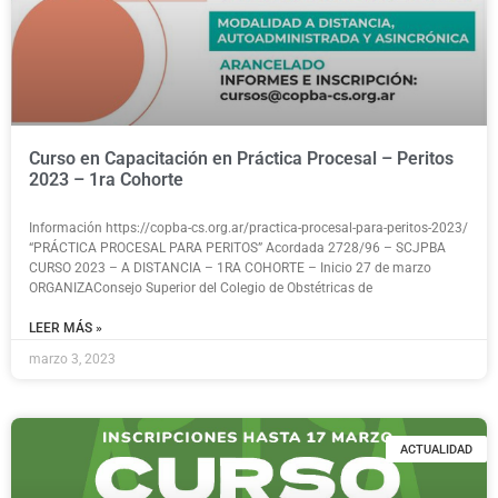
Curso en Capacitación en Práctica Procesal – Peritos
2023 – 1ra Cohorte
Información https://copba-cs.org.ar/practica-procesal-para-peritos-2023/
“PRÁCTICA PROCESAL PARA PERITOS” Acordada 2728/96 – SCJPBA
CURSO 2023 – A DISTANCIA – 1RA COHORTE – Inicio 27 de marzo
ORGANIZAConsejo Superior del Colegio de Obstétricas de
LEER MÁS »
marzo 3, 2023
ACTUALIDAD