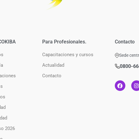
COKIBA
Para Profesionales.
Contacto
os
Capacitaciones y cursos
Sede centr
la
Actualidad
0800-66
aciones
Contacto
os
ios
dad
dad
so 2026