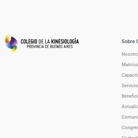
Sobre 
Nosotr
Matrícu
Capacit
Servici
Benefic
Actuali
Comuni
Congre