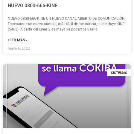
NUEVO 0800-666-KINE
NUEVO 0800-666-KINE UN NUEVO CANAL ABIERTO DE COMUNICACIÓN
Estrenamos un nuevo número, más fácil de memorizar, que incluye KINE
(5463). A partir del lunes 2 de mayo ya podemos usarlo
LEER MÁS »
mayo 6, 2022
SISTEMAS