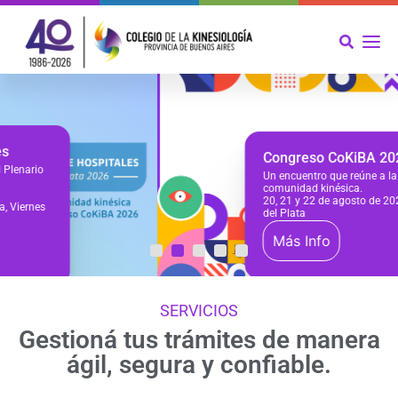
Congreso CoKiBA 2026
Un encuentro que reúne a la
comunidad kinésica.
20, 21 y 22 de agosto de 2026 - Mar
del Plata
Más Info
SERVICIOS
Gestioná tus trámites de manera
ágil, segura y confiable.