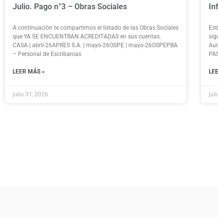
Julio. Pago n°3 – Obras Sociales
In
A continuación te compartimos el listado de las Obras Sociales
Est
que YA SE ENCUENTRAN ACREDITADAS en sus cuentas.
sig
CASA | abril-26APRES S.A. | mayo-26OSPE | mayo-26OSPEPBA
Aum
– Personal de Escribanias
PAS
LEER MÁS »
LE
julio 31, 2026
jul