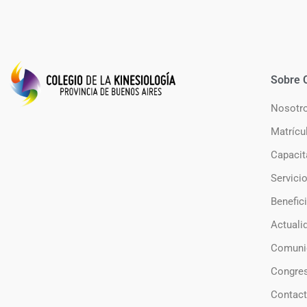
Sobre 
Nosotr
Matrícu
Capacit
Servici
Benefic
Actuali
Comuni
Congre
Contac