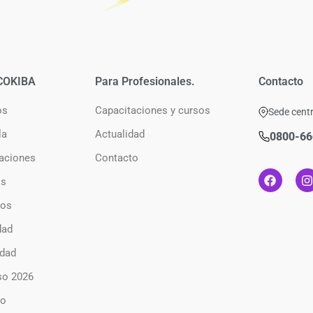
COKIBA
Para Profesionales.
Contacto
os
Capacitaciones y cursos
Sede centr
la
Actualidad
0800-66
aciones
Contacto
os
ios
dad
dad
so 2026
to