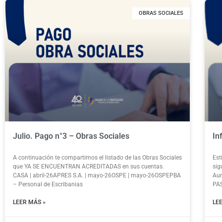
OBRAS SOCIALES
Julio. Pago n°3 – Obras Sociales
In
A continuación te compartimos el listado de las Obras Sociales
Est
que YA SE ENCUENTRAN ACREDITADAS en sus cuentas.
sig
CASA | abril-26APRES S.A. | mayo-26OSPE | mayo-26OSPEPBA
Aum
– Personal de Escribanias
PAS
LEER MÁS »
LE